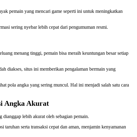
nyak pemain yang mencari game seperti ini untuk meningkatkan
rmasi sering nyebar lebih cepat dari pengumuman resmi.
eluang menang tinggi, pemain bisa meraih keuntungan besar setiap
dah diakses, situs ini memberikan pengalaman bermain yang
at pola angka yang sering muncul. Hal ini menjadi salah satu cara
i Angka Akurat
g dianggap lebih akurat oleh sebagian pemain.
i taruhan serta transaksi cepat dan aman, menjamin kenyamanan