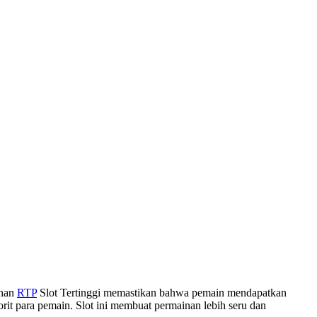
ihan
RTP
Slot Tertinggi memastikan bahwa pemain mendapatkan
rit para pemain. Slot ini membuat permainan lebih seru dan