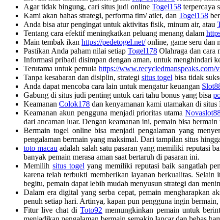
Agar tidak bingung, cari situs judi online
Togel158
terpercaya s
Kami akan bahas strategi, performa tim/ atlet, dan
Togel158
ber
Anda bisa atur pengingat untuk aktivitas fisik, minum air, atau
Tentang cara efektif meningkatkan peluang menang dalam
http
Main tembak ikan
https://pedetogel.net/
online, game seru dan 
Pastikan Anda paham nilai setiap
Togel178
Olahraga dan cara m
Informasi pribadi disimpan dengan aman, untuk menghindari 
Terutama untuk pemula
https://www.recycledmanspeaks.com/v
Tanpa kesabaran dan disiplin, strategi
situs togel
bisa tidak suks
Anda dapat mencoba cara lain untuk mengatur keuangan
Slot8
Gabung di situs judi penting untuk cari tahu bonus yang bisa
po
Keamanan
Colok178
dan kenyamanan kami utamakan di situs K
Keamanan akun pengguna menjadi prioritas utama
Novaslot8
dari ancaman luar. Dengan keamanan ini, pemain bisa bermain t
Bermain togel online bisa menjadi pengalaman yang menyen
pengalaman bermain yang maksimal. Dari tampilan situs hing
toto macau
adalah salah satu pasaran yang memiliki reputasi ba
banyak pemain merasa aman saat bertaruh di pasaran ini.
Memilih
situs togel
yang memiliki reputasi baik sangatlah pe
karena telah terbukti memberikan layanan berkualitas. Selain
begitu, pemain dapat lebih mudah menyusun strategi dan men
Dalam era digital yang serba cepat, pemain mengharapkan ak
penuh setiap hari. Artinya, kapan pun pengguna ingin bermain,
Fitur live chat di
Toto92
memungkinkan pemain untuk berinter
menjadikan pengalaman bermain semakin lancar dan bebas ha