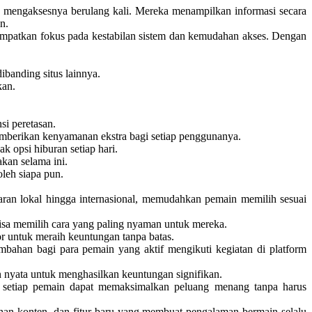
h mengaksesnya berulang kali. Mereka menampilkan informasi secara
n.
patkan fokus pada kestabilan sistem dan kemudahan akses. Dengan
dibanding situs lainnya.
kan.
si peretasan.
emberikan kenyamanan ekstra bagi setiap penggunanya.
 opsi hiburan setiap hari.
an selama ini.
leh siapa pun.
aran lokal hingga internasional, memudahkan pemain memilih sesuai
bisa memilih cara yang paling nyaman untuk mereka.
r untuk meraih keuntungan tanpa batas.
mbahan bagi para pemain yang aktif mengikuti kegiatan di platform
 nyata untuk menghasilkan keuntungan signifikan.
na setiap pemain dapat memaksimalkan peluang menang tanpa harus
an konten, dan fitur baru yang membuat pengalaman bermain selalu