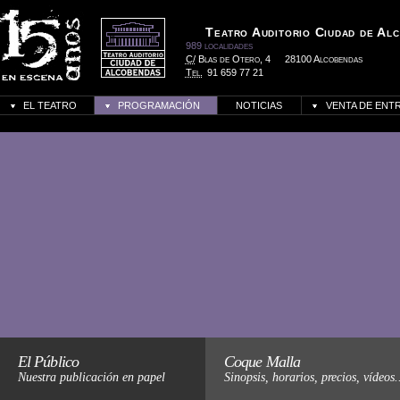
Teatro Auditorio Ciudad de Al
989 localidades
C/
Blas de Otero, 4
28100 Alcobendas
Tel.
91 659 77 21
EL TEATRO
PROGRAMACIÓN
NOTICIAS
VENTA DE ENT
Haz click para más informació
El Público
Coque Malla
Nuestra publicación en papel
Sinopsis, horarios, precios, vídeos.