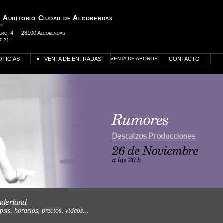
 Auditorio Ciudad de Alcobendas
es
ero, 4
28100 Alcobendas
7 21
OTICIAS
VENTA DE ENTRADAS
VENTA DE ABONOS
CONTACTO
az click para más información
derland
psis, horarios, precios, vídeos...