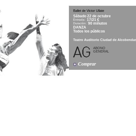
Ballet de Victor Ullate
Sábado 22 de octubre
17/21
€
Entrada:
90 minutos
Duración:
DANZA
Todos los públicos
Teatro Auditorio Ciudad de Alcobenda
ABONO
GENERAL
Comprar