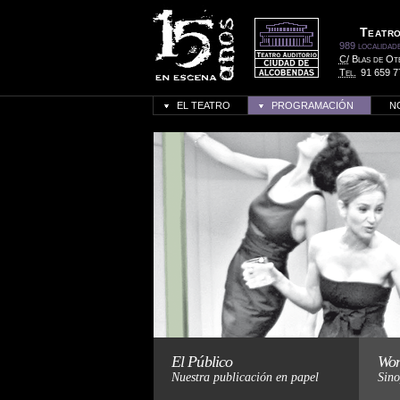
Teatro
989 localidad
C/
Blas de Ot
Tel.
91 659 7
EL TEATRO
PROGRAMACIÓN
N
H
El Público
Won
Nuestra publicación en papel
Sino