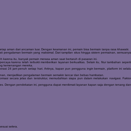
etap aman dari ancaman luar. Dengan keamanan ini, pemain bisa bermain tanpa rasa khawatir.
ati pengalaman bermain yang maksimal. Dari tampilan situs hingga sistem permainan, semuany
eh karena itu, banyak pemain merasa aman saat bertaruh di pasaran ini.
aya karena telah terbukti memberikan layanan berkualitas. Selain itu, fitur tambahan sepert
uang kemenangan mereka.
asi 24 jam penuh setiap hari. Artinya, kapan pun pengguna ingin bermain, platform ini selal
ainan, menjadikan pengalaman bermain semakin lancar dan bebas hambatan.
rmasi secara jelas dan terstruktur, memudahkan siapa pun dalam melakukan navigasi. Fakto
s. Dengan pendekatan ini, pengguna dapat menikmati layanan kapan saja dengan tenang da
esuai selera.