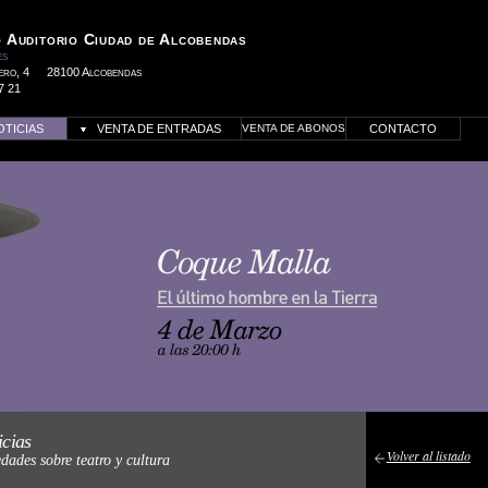
 Auditorio Ciudad de Alcobendas
es
ero, 4
28100 Alcobendas
7 21
OTICIAS
VENTA DE ENTRADAS
VENTA DE ABONOS
CONTACTO
az click para más información
icias
Volver al listado
dades sobre teatro y cultura