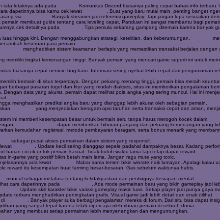
an tata letaknya ada pada
toto slot
. Komunitas Discord biasanya paling cepat bahas info terbaru.
n cara dapetinnya bisa kamu cek lewat
pedetogel
. Buat yang baru mulai main, penting banget nger
karang via
TOGEL158
. Banyak streamer jadi referensi gameplay. Tapi jangan lupa sesuaikan den
 pemain membuat guide tentang cara leveling cepat. Panduan ini sangat membantu bagi pemai
belumnya cek detailnya pada
situs toto
. Tips pemula sekarang gampang ditemuin karena banyak gui
 luas hingga kini. Dengan menggabungkan strategi, ketelitian, dan keberuntungan,
Mahjong
men
g menambah keseruan para pemain.
Situs Toto
menghadirkan sistem keamanan berlapis yang memastikan transaksi berjalan dengan am
g memiliki tingkat kemenangan tinggi. Banyak pemain yang mencari game seperti ini untuk me
nitas biasanya cepat nemuin bug baru. Informasi sering nyebar lebih cepat dari pengumuman re
milih bermain di situs terpercaya. Dengan peluang menang tinggi, pemain bisa meraih keuntung
gan berbagai pasaran togel dan fitur yang mudah diakses, situs ini memberikan pengalaman 
 Dengan data yang akurat, pemain dapat melihat pola angka yang sering muncul. Hal ini menja
rat
hingga menghasilkan prediksi angka baru yang dianggap lebih akurat oleh sebagian pemain.
nakan
Situs Toto
yang menyediakan beragam opsi taruhan serta transaksi cepat dan aman, men
istem ini memberi kesempatan besar untuk bermain seru tanpa harus merogoh kocek dalam.
dengan
slot bet 200 perak
dapat memberikan hiburan panjang dan peluang kemenangan yang tida
awarkan kemudahan registrasi, metode pembayaran beragam, serta bonus menarik yang memban
nline
sebagai pusat akses permainan dalam sistem yang responsif.
 lewat
toto togel
. Update kecil sering dianggap sepele padahal dampaknya besar. Kadang performa
ent harian cocok untuk pemain kasual. Tidak butuh waktu lama tapi tetap dapat reward.
tas in-game yang positif bikin betah main lama. Jangan ragu mute yang toxic.
enjelasannya ada lewat
situs toto
. Mabar sama temen bikin winrate naik lumayan. Apalagi kalau 
ble reward itu kesempatan buat farming besar-besaran. Gas sebelum waktunya habis.
el
muncul sebagai metafora tentang ketidakpastian dan pentingnya kesiapan mental.
 lihat cara dapetinnya pada
Bandar Togel
. Ada mode permainan baru yang bikin gameplay jadi leb
abatoto
. Update skill karakter bikin variasi gameplay makin luas. Setiap player jadi punya gaya 
pdate terbaru menghadirkan peningkatan grafis. Visual game jadi lebih detail dan enak dilihat.
 di
Togel158
. Banyak player suka berbagi pengalaman mereka di forum. Dari situ bisa dapat insig
ilihan yang sangat tepat karena telah dipercaya oleh ribuan pemain di seluruh dunia.
mbahan yang membuat setiap permainan lebih menyenangkan dan menguntungkan.