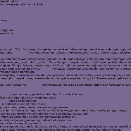
enyenangkan.
 dan menyenangkan untuk Anda.
bahas.
 pengguna.
sepakbola.
 canggih. Teknologi yang diterapkan memastikan bahwa setiap transaksi serta data pengguna t
yang tepat.
Pedetogel
menghadirkan fitur terbaik untuk memastikan setiap pemain dapat menikm
nyak situs togel yang menyediakan pasaran ini dengan hasil yang transparan dan terpercaya. Ol
bermain yang aman dan nyaman. Situs dengan banyak ulasan positif biasanya lebih dapat diperc
n lengkap. Dengan begitu, pemain dapat lebih mudah menyusun strategi dan meningkatkan pel
dari situs permainan online.
Toto92
menjawab ekspektasi tersebut dengan sistem yang beroper
ermainan tanpa hambatan.
ra langsung. Hal ini mempermudah penyelesaian masalah teknis atau pertanyaan seputar perm
 heran jika banyak orang merasa betah mengaksesnya berulang kali. Mereka menampilkan info
ewa. Itulah sebabnya
Pedetogel
menempatkan fokus pada kestabilan sistem dan kemudahan akse
gel178
.
detogel
, karena dianggap lebih stabil dibanding situs lainnya.
akin menguntungkan dan menyenangkan.
batoto
tanpa kebingungan.
seperti slot online dan live casino.
ng melindungi akun pemain dari potensi peretasan.
ancar hanya dalam hitungan menit, memberikan kenyamanan ekstra bagi setiap penggunanya.
ehingga member memiliki lebih banyak opsi hiburan setiap hari.
ithdraw yang tidak pernah mengecewakan selama ini.
line terpercaya yang aman digunakan oleh siapa pun.
 tanpa hambatan teknis berarti.
han yang lengkap, mulai dari pasaran lokal hingga internasional, memudahkan pemain memilih s
, hingga pulsa, membuat semua pemain bisa memilih cara yang paling nyaman untuk mereka.