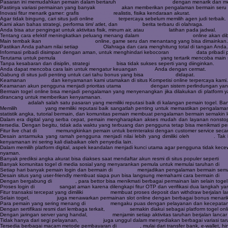
Pasaran ini memudahkan pemain dalam bertaruh
www.resea-rchgate.net
dengan menarik dan m
Pastinya variasi permainan yang banyak
Togel 279
akan memberikan pengalaman bermain seru
Inovasi fitur menarik gamer: grafis
Rtp Togel178
realistis, fisika kendaraan akurat.
Agar tidak bingung, cari situs judi online
Togel158
terpercaya sebelum memilih agen judi terbaik.
Kami akan bahas strategi, performa tim/ atlet, dan
Togel158
berita terbaru di olahraga.
Anda bisa atur pengingat untuk aktivitas fisik, minum air, atau
Togel178
latihan pada jadwal.
Tentang cara efektif meningkatkan peluang menang dalam
https://macauindo.co/
online akan di
Main tembak ikan
https://pedetogel.net/
online, game seru dan menantang yang bisa dimainkan.
Pastikan Anda paham nilai setiap
Togel178
Olahraga dan cara menghitung total di tangan Anda.
Informasi pribadi disimpan dengan aman, untuk menghindari kebocoran
Pedetogel
data pribadi
Terutama untuk pemula
https://www.recycledmanspeaks.com/videos
yang tertarik mencoba main 
Tanpa kesabaran dan disiplin, strategi
situs togel
bisa tidak sukses seperti yang diinginkan.
Anda dapat mencoba cara lain untuk mengatur keuangan
Slot88
Anda dengan cermat.
Gabung di situs judi penting untuk cari tahu bonus yang bisa
poker online
didapat.
Keamanan
Colok178
dan kenyamanan kami utamakan di situs Kompetisi online terpercaya kami.
Keamanan akun pengguna menjadi prioritas utama
Novaslot88
dengan sistem perlindungan yang
Bermain togel online bisa menjadi pengalaman yang menyenangkan jika dilakukan di platform 
dirancang untuk memberikan kenyamanan.
toto macau
adalah salah satu pasaran yang memiliki reputasi baik di kalangan pemain togel. Ba
Memilih
situs togel
yang memiliki reputasi baik sangatlah penting untuk memastikan pengalaman 
statistik angka, tutorial bermain, dan komunitas pemain membuat pengalaman bermain semaki
Dalam era digital yang serba cepat, pemain mengharapkan akses mudah dan layanan nonstop 
tersedia. Dengan begitu, tidak ada waktu yang terbuang dan pengguna tetap bisa menikmati p
Fitur live chat di
Toto92
memungkinkan pemain untuk berinteraksi dengan customer service seca
Desain antarmuka yang ramah pengguna menjadi nilai lebih yang dimiliki oleh
Sabatoto
. Tak
kenyamanan ini sering kali diabaikan oleh penyedia lain.
Dalam memilih platform digital, aspek keandalan menjadi kunci utama agar pengguna tidak kec
nyaman.
Banyak prediksi angka akurat bisa diakses saat mendaftar akun resmi di situs populer seperti
To
Banyak komunitas togel di media sosial yang menyarankan pemula untuk memulai taruhan di
Pe
Setiap hari banyak pemain login dan bermain di
Togel158
menjadikan pengalaman bermain sem
Desain situs yang user-friendly membuat siapa pun bisa langsung memahami cara bermain di
Sa
Dengan bergabung di
Togel178
, para bettor bisa menikmati berbagai permainan lain selain togel, 
Proses login di
Togel178
sangat aman karena dilengkapi fitur OTP dan verifikasi dua langkah ya
Fitur transaksi tercepat yang dimiliki
Pedetogel
membuat proses deposit dan withdraw berjalan l
Selain togel,
Pedetogel
juga menawarkan permainan slot online dengan berbagai bonus menarik s
Para pemain yang sering menang di
Sabatoto
mengaku puas dengan pelayanan dan kecepatan w
Dengan sertifikasi resmi dari lembaga terkait,
Sabatoto
semakin diakui sebagai platform togel on
Dengan jaringan server yang handal,
Togel279
menjamin setiap aktivitas taruhan berjalan lancar
Tidak hanya dari segi pelayanan,
Togel279
juga unggul dalam menyediakan berbagai variasi taru
Tersedia berbagai macam metode pembayaran di
Togel158
, mulai dari transfer bank, e-wallet