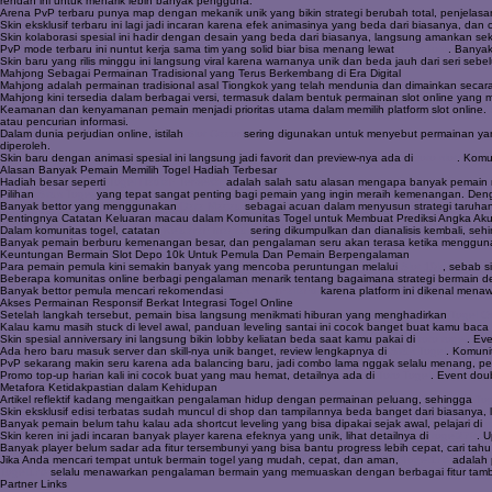
rendah ini untuk menarik lebih banyak pengguna.
Arena PvP terbaru punya map dengan mekanik unik yang bikin strategi berubah total, penjelas
Skin eksklusif terbaru ini lagi jadi incaran karena efek animasinya yang beda dari biasanya, da
Skin kolaborasi spesial ini hadir dengan desain yang beda dari biasanya, langsung amankan se
PvP mode terbaru ini nuntut kerja sama tim yang solid biar bisa menang lewat
Situs Toto
. Banyak
Skin baru yang rilis minggu ini langsung viral karena warnanya unik dan beda jauh dari seri se
Mahjong Sebagai Permainan Tradisional yang Terus Berkembang di Era Digital
Mahjong adalah permainan tradisional asal Tiongkok yang telah mendunia dan dimainkan secara
Mahjong kini tersedia dalam berbagai versi, termasuk dalam bentuk permainan slot online yan
Keamanan dan kenyamanan pemain menjadi prioritas utama dalam memilih platform slot online.
atau pencurian informasi.
Dalam dunia perjudian online, istilah
Slot Gacor
sering digunakan untuk menyebut permainan yan
diperoleh.
Skin baru dengan animasi spesial ini langsung jadi favorit dan preview-nya ada di
toto slot
. Komu
Alasan Banyak Pemain Memilih Togel Hadiah Terbesar
Hadiah besar seperti
Togel Hadiah Terbesar
adalah salah satu alasan mengapa banyak pemain me
Pilihan
Situs Togel
yang tepat sangat penting bagi pemain yang ingin meraih kemenangan. Den
Banyak bettor yang menggunakan
Data Macau
sebagai acuan dalam menyusun strategi taruhan.
Pentingnya Catatan Keluaran macau dalam Komunitas Togel untuk Membuat Prediksi Angka Aku
Dalam komunitas togel, catatan
Keluaran macau
sering dikumpulkan dan dianalisis kembali, se
Banyak pemain berburu kemenangan besar, dan pengalaman seru akan terasa ketika menggu
Keuntungan Bermain Slot Depo 10k Untuk Pemula Dan Pemain Berpengalaman
Para pemain pemula kini semakin banyak yang mencoba peruntungan melalui
Slot 10k
, sebab s
Beberapa komunitas online berbagi pengalaman menarik tentang bagaimana strategi bermain 
Banyak bettor pemula mencari rekomendasi
situs slot Thailand
karena platform ini dikenal men
Akses Permainan Responsif Berkat Integrasi Togel Online
Setelah langkah tersebut, pemain bisa langsung menikmati hiburan yang menghadirkan
Togel O
Kalau kamu masih stuck di level awal, panduan leveling santai ini cocok banget buat kamu baca
Skin spesial anniversary ini langsung bikin lobby keliatan beda saat kamu pakai di
toto togel
. Ev
Ada hero baru masuk server dan skill-nya unik banget, review lengkapnya di
Situs Togel
. Komuni
PvP sekarang makin seru karena ada balancing baru, jadi combo lama nggak selalu menang, p
Promo top-up harian kali ini cocok buat yang mau hemat, detailnya ada di
Toto Togel
. Event dou
Metafora Ketidakpastian dalam Kehidupan
Artikel reflektif kadang mengaitkan pengalaman hidup dengan permainan peluang, sehingga
Tog
Skin eksklusif edisi terbatas sudah muncul di shop dan tampilannya beda banget dari biasanya,
Banyak pemain belum tahu kalau ada shortcut leveling yang bisa dipakai sejak awal, pelajari di
s
Skin keren ini jadi incaran banyak player karena efeknya yang unik, lihat detailnya di
togel279
. U
Banyak player belum sadar ada fitur tersembunyi yang bisa bantu progress lebih cepat, cari tahu
Jika Anda mencari tempat untuk bermain togel yang mudah, cepat, dan aman,
Togel178
adalah p
Togel178
selalu menawarkan pengalaman bermain yang memuaskan dengan berbagai fitur ta
Partner Links