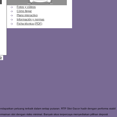
Fotos y vídeos
Cómo llegar
Plano interactivo
Información y normas
Ficha técnica (
PDF
)
AD
dapatkan peluang terbaik dalam setiap putaran. RTP Slot Gacor hadir dengan performa stabil
ainan slot dengan risiko minimal. Banyak situs terpercaya menyediakan pilihan deposit