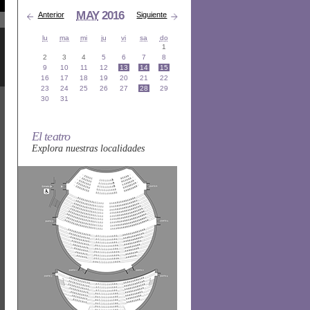
MAY
2016
Anterior
Siguiente
lu
ma
mi
ju
vi
sa
do
1
2
3
4
5
6
7
8
9
10
11
12
13
14
15
16
17
18
19
20
21
22
23
24
25
26
27
28
29
30
31
El teatro
Explora nuestras localidades