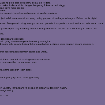
 Gabung grup bisa bikin kamu selalu up to date.
ti mekanik dasar dulu. Jangan langsung fokus ke rank tinggi.
gan gaya main sendiri.
n baru.
de singkat. Nggak perlu bingung di awal permainan.
jadi salah satu permainan yang paling populer di berbagai kalangan. Dalam dunia digital,
an. Dengan teknologi enkripsi terbaru, pemain tidak perlu khawatir terhadap kebocoran data
ningkatkan peluang menang mereka. Dengan bermain secara bijak, keuntungan besar bisa
smi.
an besar setiap hari.
bermain yang menyenangkan dan menguntungkan.
di salah satu cara terbaik untuk meningkatkan peluang kemenangan secara konsisten.
jamin kenyamanan bermain sepanjang waktu.
k kalah menarik dibandingkan taruhan besar.
tu meningkatkan peluang menang.
 game jadi jauh lebih stabil.
udah ngerti gaya main masing-masing.
ih variatif. Tantangannya beda dari biasanya dan bikin nagih.
masing-masing.
ht baru.