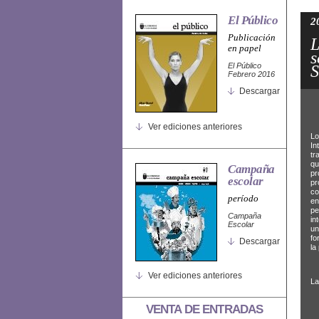
El Público
2
Publicación
L
en papel
s
El Público
S
Febrero 2016
Descargar
Ver ediciones anteriores
Lo
In
tr
qu
Campaña
pr
escolar
pr
co
período
en
pe
Campaña
in
Escolar
un
fo
Descargar
la
Ver ediciones anteriores
La
VENTA DE ENTRADAS