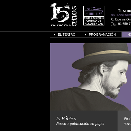
Teatro
989 localidad
C/
Blas de Ot
Tel.
91 659 7
EL TEATRO
PROGRAMACIÓN
N
H
El Público
Not
Nuestra publicación en papel
nove