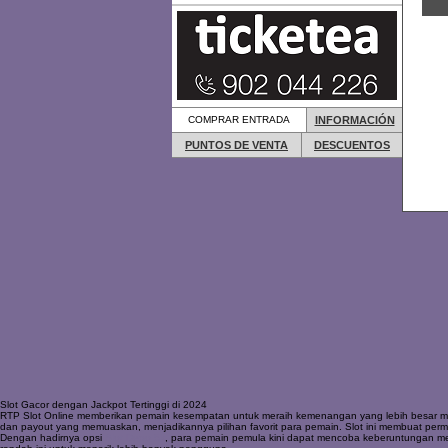
COMPRAR ENTRADA
INFORMACIÓN
PUNTOS DE VENTA
DESCUENTOS
Slot Gacor dengan Jackpot Tertinggi di 2024
RTP Slot Online memberikan pemain kesempatan untuk meraih kemenangan yang lebih besar mela
dan payout yang memuaskan, menjadikannya pilihan favorit para pemain. Slot ini membuat perm
Dengan hadirnya opsi
Slot Depo 5k
, para pemain pemula kini dapat mencoba keberuntungan mer