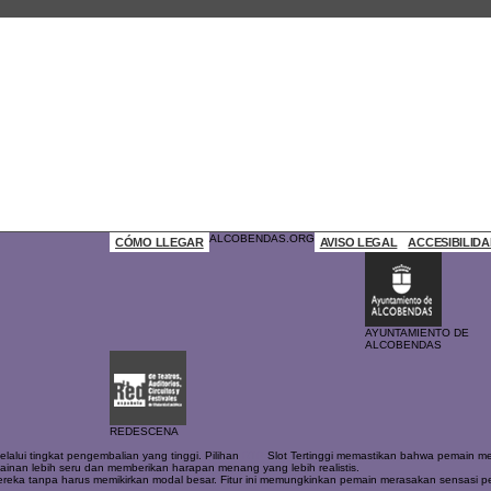
ALCOBENDAS.ORG
CÓMO LLEGAR
AVISO LEGAL
ACCESIBILID
AYUNTAMIENTO DE
ALCOBENDAS
REDESCENA
lui tingkat pengembalian yang tinggi. Pilihan
RTP
Slot Tertinggi memastikan bahwa pemain men
ainan lebih seru dan memberikan harapan menang yang lebih realistis.
eka tanpa harus memikirkan modal besar. Fitur ini memungkinkan pemain merasakan sensasi perm