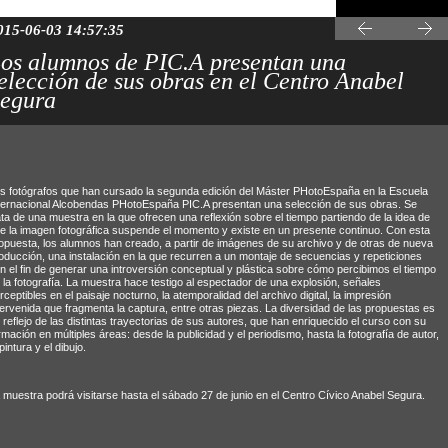
015-06-03 14:57:35
os alumnos de PIC.A presentan una
elección de sus obras en el Centro Anabel
egura
s fotógrafos que han cursado la segunda edición del
Máster PHotoEspaña
en la Escuela
ternacional Alcobendas PHotoEspaña PIC.A presentan una selección de sus obras. Se
ata de una muestra en la que ofrecen una reflexión sobre el tiempo partiendo de la idea de
e la imagen fotográfica suspende el momento y existe en un presente continuo. Con esta
opuesta, los alumnos han creado, a partir de imágenes de su archivo y de otras de nueva
oducción, una instalación en la que recurren a un montaje de secuencias y repeticiones
n el fin de generar una introversión conceptual y plástica sobre cómo percibimos el tiempo
 la fotografía. La muestra hace testigo al espectador de una explosión, señales
rceptibles en el paisaje nocturno, la atemporalidad del archivo digital, la impresión
tervenida que fragmenta la captura, entre otras piezas. La diversidad de las propuestas es
 reflejo de las distintas trayectorias de sus autores, que han enriquecido el curso con su
rmación en múltiples áreas: desde la publicidad y el periodismo, hasta la fotografía de autor,
 pintura y el dibujo.
 muestra podrá visitarse hasta el sábado 27 de junio en el Centro Cívico Anabel Segura.