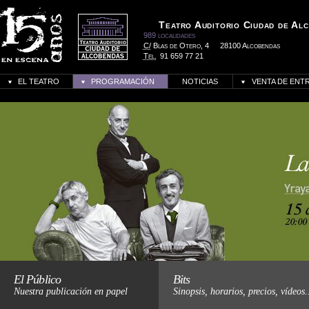
Teatro Auditorio Ciudad de Al
989 localidades
C/
Blas de Otero, 4
28100 Alcobendas
Tel.
91 659 77 21
EL TEATRO
PROGRAMACIÓN
NOTICIAS
VENTA DE ENT
Haz click para más informació
El Público
Bits
Nuestra publicación en papel
Sinopsis, horarios, precios, vídeos.