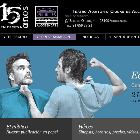
Teatro Auditorio Ciudad de Al
989 localidades
C/
Blas de Otero, 4
28100 Alcobendas
Tel.
91 659 77 21
EL TEATRO
PROGRAMACIÓN
NOTICIAS
VENTA DE ENT
Haz click para más informació
El Público
Héroes
Nuestra publicación en papel
Sinopsis, horarios, precios, vídeos.