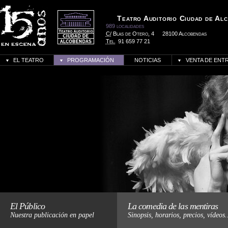
Teatro Auditorio Ciudad de Al
989 localidades
C/
Blas de Otero, 4
28100 Alcobendas
Tel.
91 659 77 21
EL TEATRO
PROGRAMACIÓN
NOTICIAS
VENTA DE ENT
Haz click para más informació
El Público
La comedia de las mentiras
Nuestra publicación en papel
Sinopsis, horarios, precios, vídeos.