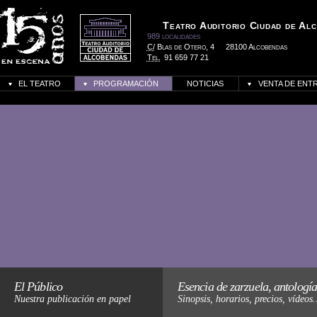
Teatro Auditorio Ciudad de Al
989 localidades
C/
Blas de Otero, 4
28100 Alcobendas
Tel.
91 659 77 21
EL TEATRO
PROGRAMACIÓN
NOTICIAS
VENTA DE ENT
Haz click para más informació
El Público
Esencia de zarzuela, antología
Nuestra publicación en papel
Sinopsis, horarios, precios, vídeos.