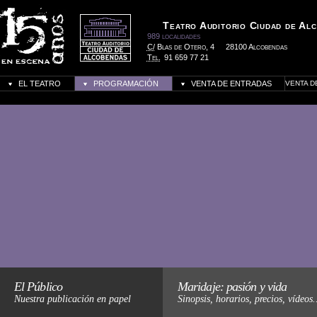
Teatro Auditorio Ciudad de Al
989 localidades
C/
Blas de Otero, 4
28100 Alcobendas
Tel.
91 659 77 21
EL TEATRO
PROGRAMACIÓN
VENTA DE ENTRADAS
VENTA D
Haz click para más informació
El Público
Maridaje: pasión y vida
Nuestra publicación en papel
Sinopsis, horarios, precios, vídeos.