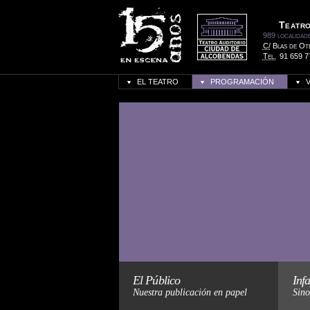
Teatro
989 localidad
C/
Blas de Ot
Tel.
91 659 7
EL TEATRO
PROGRAMACIÓN
H
El Público
Infa
Nuestra publicación en papel
Sino