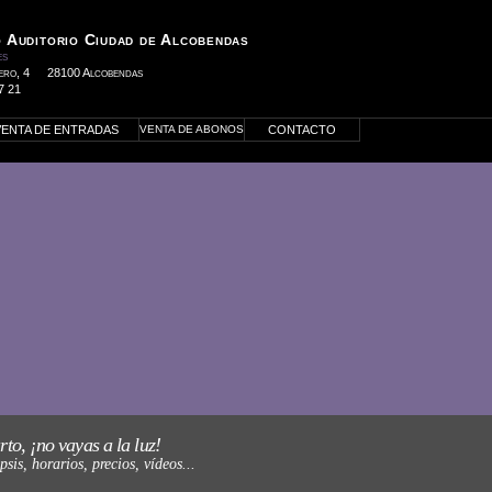
 Auditorio Ciudad de Alcobendas
es
ero, 4
28100 Alcobendas
7 21
VENTA DE ENTRADAS
VENTA DE ABONOS
CONTACTO
az click para más información
rto, ¡no vayas a la luz!
psis, horarios, precios, vídeos...