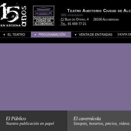
Teatro Auditorio Ciudad de Al
989 localidades
C/
Blas de Otero, 4
28100 Alcobendas
Tel.
91 659 77 21
EL TEATRO
PROGRAMACIÓN
VENTA DE ENTRADAS
VENTA D
Haz click para más informació
El Público
El cavernícola
Nuestra publicación en papel
Sinopsis, horarios, precios, vídeos.